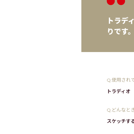
トラデ
りです
Q.使用さ
トラディオ
Q.どんなと
スケッチす