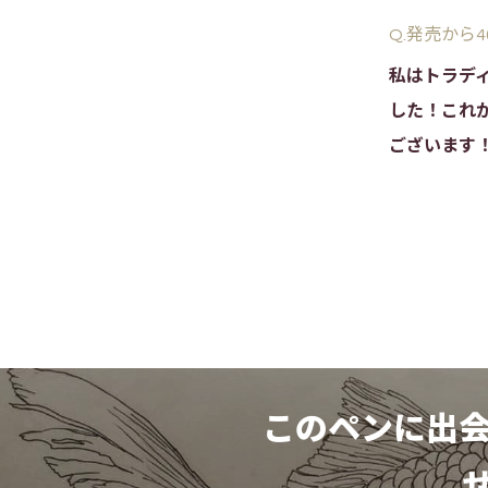
Q.発売から
私はトラデ
した！これ
ございます
このペンに出