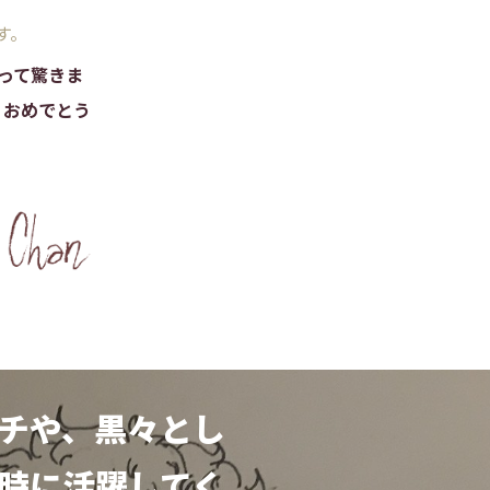
す。
って驚きま
、おめでとう
チや、黒々とし
時に活躍してく