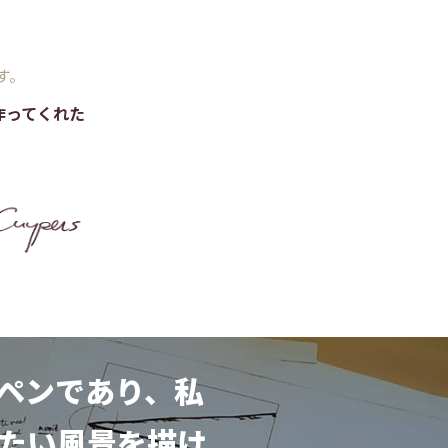
す。
作ってくれた
ペンであり、私
たい風景を描け