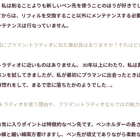
、私は削ることよりも新しいペン先を使うことのほうが好きでし
てからは、リフィルを交換すること以外にメンテナンスする必
ンテナンスは行なっていません。
の国にプラマン/トラディオに似た筆記具はありますか？それはど
トラディオに近いものはありません。 30年以上にわたり、私は
ペンを試してきましたが、私が最初にプラマンに出会ったとき
筆惚れをして、まるで恋に落ちたかのようでした…。
/トラディオを使う理由や、プラマン/トラディオならではの魅
お気に入りポイントは特徴的なペン先です。ペンホルダーの長
い線と細い線両方書けますし、ペン先が頑丈でありながら柔軟