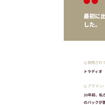
最初に
した。
Q.使用さ
トラディオ
Q.プラマン
20年前、
のパックが