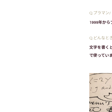
Q.プラマン
1999年か
Q.どんなと
文字を書く
で使ってい