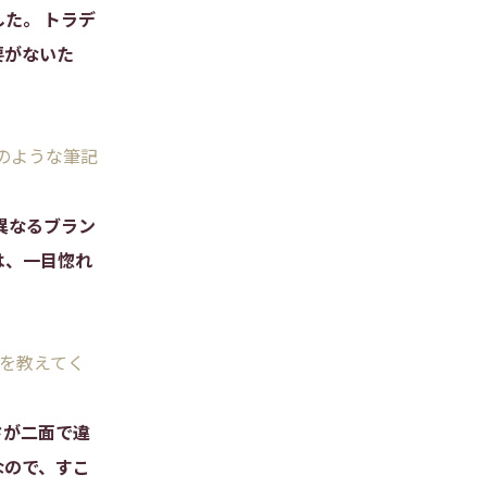
た。 トラデ
要がないた
のような筆記
異なるブラン
は、一目惚れ
力を教えてく
さが二面で違
なので、すこ