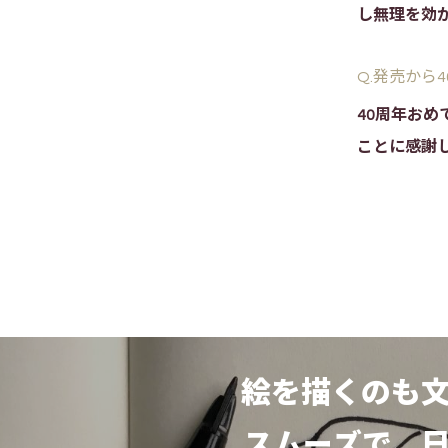
し無理を効
Q.発売から
40周年お
ことに感謝
絵を描くのも
スムーズで、